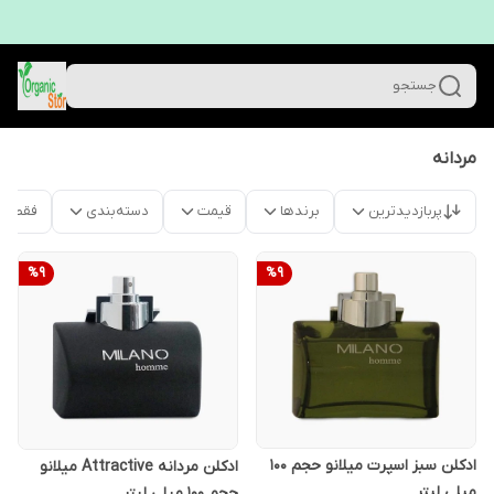
جستجو
مردانه
پربازدیدترین
برندها
قیمت
دسته‌بندی
فقط م
%
9
%
9
ادکلن سبز اسپرت میلانو حجم 100
ادکلن مردانه Attractive میلانو
میلی لیتر
حجم 100 میلی لیتر