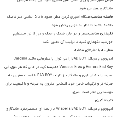
لباس تمیز:
عطر را روی لباس تمیز اسپری کنید. این باعث افزایش
ماندگاری عطر می شود.
فاصله مناسب:
هنگام اسپری کردن عطر، حدود 10 تا 15 سانتی متر فاصله
داشته باشید تا عطر به خوبی پخش شود.
نگهداری مناسب:
عطر را در جای خشک و خنک و دور از نور مستقیم
خورشید نگهداری کنید تا ترکیب آن تغییر نکند.
مقایسه با عطرهای مشابه
ادوپرفیوم مردانه BAD BOY را می توان با عطرهایی مانند Carolina
Herrera Bad Boy و Versace Eros مقایسه کرد. در حالی که هر دوی این
عطرها رایحه ای قوی و ماندگار نیز دارند، BAD BOY با قیمت مقرون به
صرفه تر و ترکیبات خاص خود، انتخابی مقرون به صرفه و با کیفیت برای
دوستداران عطر است. شرق
نتیجه گیری
ادپورفیوم مردانه Vitabella BAD BOY با رایحه ای منحصربفرد، ماندگاری