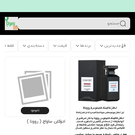
جستجو
جدیدترین
برندها
قیمت
دسته‌بندی
فقط محص
ناموجود
ادوکلن ساواج ( روونا )