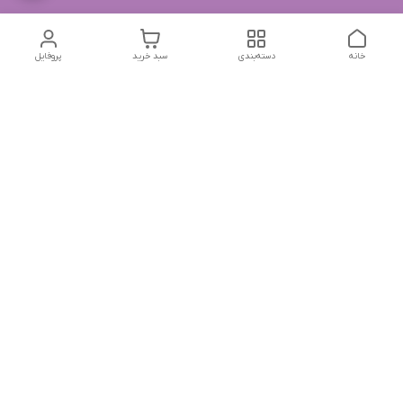
خانه
دسته‌بندی
سبد خرید
پروفایل
دسترسی سریع
تماس با ما
شکایات
درباره ما
قوانین و مقررات
سیاست حریم خصوصی
جهت پیگیری سفارشات خودتون در زمان قطعی نت بین المللی
روبیکا به این شماره پیام بدین