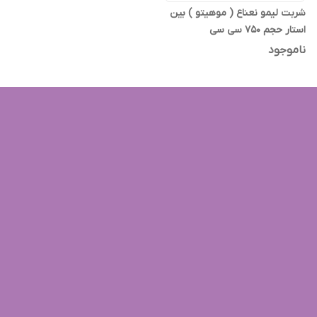
شربت لیمو نعناع ( موهیتو ) بین
استار حجم 750 سی سی
ناموجود