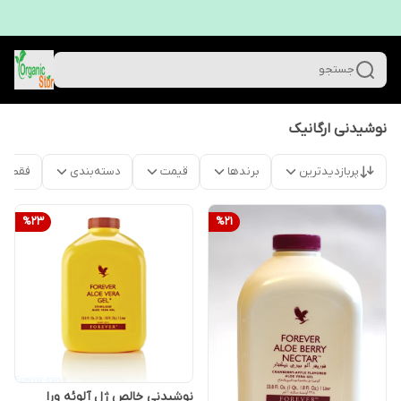
جستجو
نوشیدنی ارگانیک
پربازدیدترین
برندها
قیمت
دسته‌بندی
فقط م
%
23
%
21
نوشیدنی خالص ژل آلوئه ورا