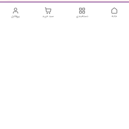
خانه
دسته‌بندی
سبد خرید
پروفایل
دسترسی سریع
تماس با ما
شکایات
درباره ما
قوانین و مقررات
سیاست حریم خصوصی
جهت پیگیری سفارشات خودتون در زمان قطعی نت بین المللی
روبیکا به این شماره پیام بدین