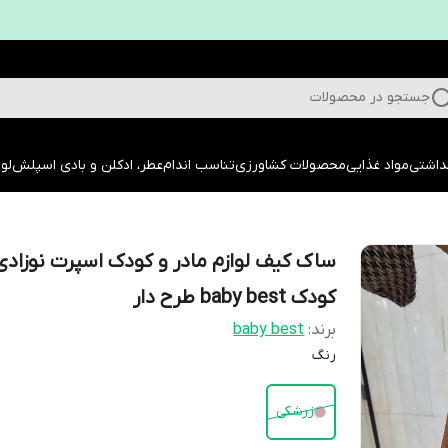
جستجو در محصولات
داشتی
مواد غذایی
محصولات کشاورزی
تناسب اندام
عطر، ادکلن و بادی اسپلش
لوا
ساک کیف لوازم مادر و کودک اسپرت نوزادی
کودک baby best طرح دار
برند:
baby best
رنگ
زرشکی