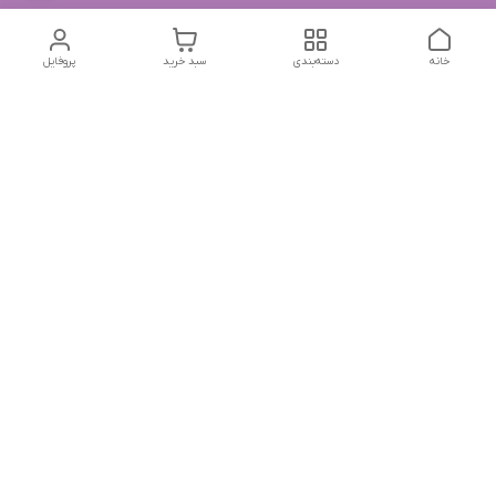
خانه
دسته‌بندی
سبد خرید
پروفایل
دسترسی سریع
تماس با ما
شکایات
درباره ما
قوانین و مقررات
سیاست حریم خصوصی
جهت پیگیری سفارشات خودتون در زمان قطعی نت بین المللی
روبیکا به این شماره پیام بدین