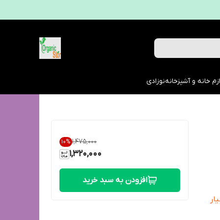
زم خانه و آشپزخانه
نوزادی
۱٬۴۷۵٬۰۰۰
10
%
1,320,000
افزودن به سبد خرید
ار