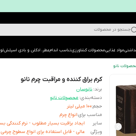
جستجو در محصولات
داشتی
مواد غذایی
محصولات کشاورزی
تناسب اندام
عطر، ادکلن و بادی اسپلش
لوا
حصولات نانو
کرم براق کننده و مراقبت چرم نانو
برند:
نانوسان
دسته‌بندی
:
محصولات نانو
حجم
:
100 میلی لیتر
مناسب برای
:
انواع چرم
سایر
ایجاد براقیت بسیار مطلوب - نرم کنندگی بسی
ویژگی
عالی - قابل استفاده برای انواع سطوح چرمی