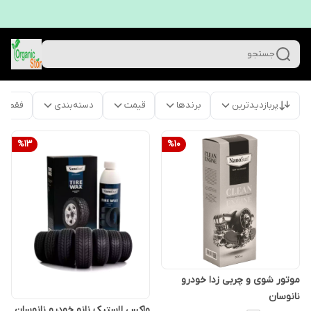
جستجو
پربازدیدترین
برندها
قیمت
دسته‌بندی
فقط م
%
13
%
10
موتور شوی و چربی زدا خودرو
نانوسان
واکس لاستیک نانو خودرو نانوسان