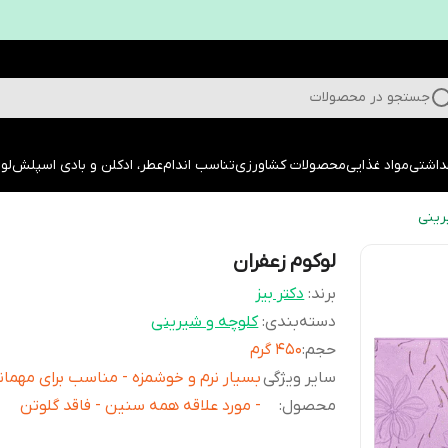
جستجو در محصولات
داشتی
مواد غذایی
محصولات کشاورزی
تناسب اندام
عطر، ادکلن و بادی اسپلش
لوا
رینی
لوکوم زعفران
برند:
دکتر بیز
دسته‌بندی
:
کلوچه و شیرینی
حجم
:
450 گرم
سایر ویژگی
بسیار نرم و خوشمزه - مناسب برای مهمان
محصول
:
- مورد علاقه همه سنین - فاقد گلوتن