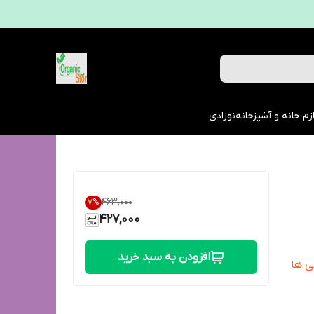
زم خانه و آشپزخانه
نوزادی
۴۶۳٬۰۰۰
7
%
427,000
افزودن به سبد خرید
ی ها