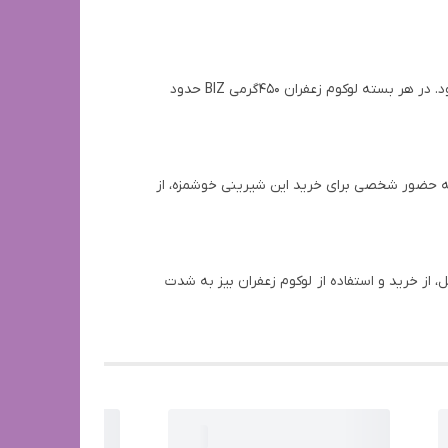
این محصول دارای ویتامین ها، مواد معدنی و فیبر بسیار زیادی است که باعث افزایش سطح انرژی و بهبود عملکرد گوارشی شما می‌شود. در هر بسته لوکوم زعفران 450گرمی BIZ حدود
به حضور شخصی برای خرید این شیرینی خوشمزه، از
از خرید و استفاده از لوکوم زعفران بیز به شدت