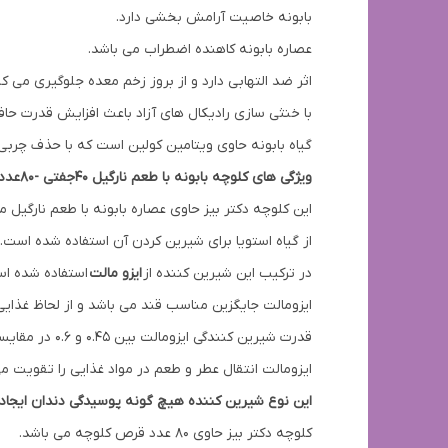
بابونه خاصیت آرامش بخشی دارد.
عصاره بابونه کاهنده اضطراب می باشد.
اثر ضد التهابی دارد و از بروز زخم معده جلوگیری می کن
با خنثی سازی رادیکال های آزاد باعث افزایش قدرت حا
گیاه بابونه حاوی ویتامین کولین است که با حذف چربی
ویژگی های کلوچه بابونه با طعم نارگیل ۴۰جفتی -۸۰عددی
این کلوچه دکتر بیز حاوی عصاره بابونه با طعم نارگیل م
از گیاه استویا برای شیرین کردن آن استفاده شده است.
در ترکیب این شیرین کننده از
ایزو مالت
استفاده شده اس
ایزومالت جایگزین مناسب قند می باشد و از لحاظ غذایی
قدرت شیرین کنندگی ایزومالت بین ۰.۴۵ و ۰.۶ در مقایسه با ساکارز (که ۱ است) می باشد.
ايزومالت انتقال عطر و طعم در مواد غذایی را تقویت می
این نوع شیرین کننده هیچ گونه پوسیدگی دندان ایجاد 
کلوچه دکتر بیز حاوی ۸۰ عدد قرص کلوچه می باشد.