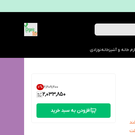
زم خانه و آشپزخانه
نوزادی
۲٬۲۰۹٬۲۰۰
7
%
2,033,850
افزودن به سبد خرید
ند
لت