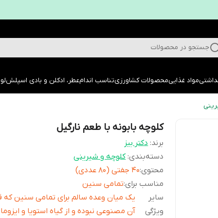
جستجو در محصولات
داشتی
مواد غذایی
محصولات کشاورزی
تناسب اندام
عطر، ادکلن و بادی اسپلش
لوا
رینی
کلوچه بابونه با طعم نارگیل
برند:
دکتر بیز
دسته‌بندی
:
کلوچه و شیرینی
محتوی
:
40 جفتی (80 عددی)
مناسب برای
:
تمامی سنین
سایر
یک میان وعده سالم برای تمامی سنین که ق
ویژگی
آن مصنوعی نبوده و از گیاه استویا و ایزوما