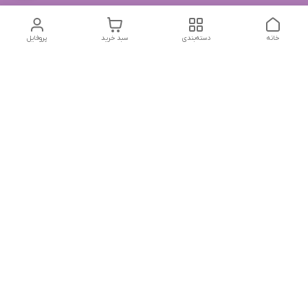
خانه
دسته‌بندی
سبد خرید
پروفایل
دسترسی سریع
تماس با ما
شکایات
درباره ما
قوانین و مقررات
سیاست حریم خصوصی
جهت پیگیری سفارشات خودتون در زمان قطعی نت بین المللی
روبیکا به این شماره پیام بدین