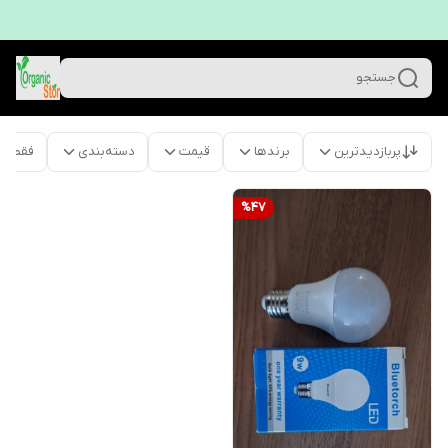
جستجو
پربازدیدترین
برندها
قیمت
دسته‌بندی
فقط م
%
47