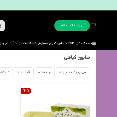
ورود / ثبت نام
دسته‌بندی کالاها
خانه
پیگیری سفارش
همه محصولات
آرایشی
به
صابون گیاهی
پربازدیدترین
برندها
قیمت
دسته‌ب
%
27