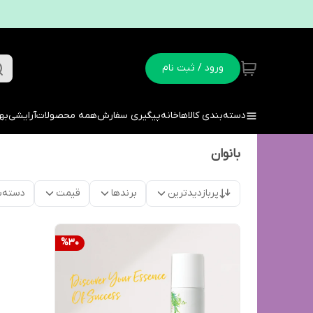
ورود / ثبت نام
دسته‌بندی کالاها
خانه
پیگیری سفارش
همه محصولات
آرایشی
به
بانوان
پربازدیدترین
برندها
قیمت
دسته‌ب
%
30