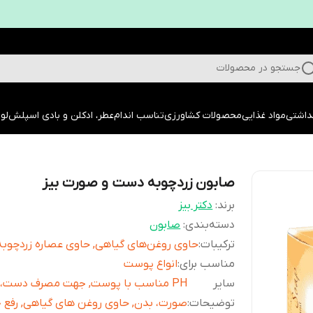
جستجو در محصولات
داشتی
مواد غذایی
محصولات کشاورزی
تناسب اندام
عطر، ادکلن و بادی اسپلش
لوا
صابون زردچوبه دست و صورت بیز
برند:
دکتر بیز
دسته‌بندی
:
صابون
ترکیبات
:
حاوی روغن‌های گیاهی, حاوی عصاره زردچوبه
مناسب برای
:
انواع پوست
سایر
PH مناسب با پوست, جهت مصرف دست،
توضیحات
:
صورت، بدن, حاوی روغن های گیاهی, رفع