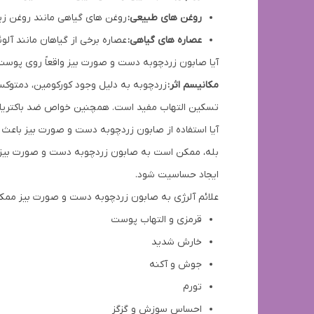
روغن های طبیعی:
روغن های گیاهی مانند روغن زیت
عصاره های گیاهی:
عصاره برخی از گیاهان مانند آل
آیا صابون زردچوبه دست و صورت بیز واقعاً روی پوست 
مکانیسم اثر:
زردچوبه به دلیل وجود کورکومین، دمتوکس
تسکین التهاب مفید است. همچنین خواص ضد باکتریایی 
آیا استفاده از صابون زردچوبه دست و صورت بیز باعث
بله، ممکن است به صابون زردچوبه دست و صورت بیز حس
ایجاد حساسیت شود.
علائم آلرژی به صابون زردچوبه دست و صورت بیز ممکن
قرمزی و التهاب پوست
خارش شدید
جوش و آکنه
تورم
احساس سوزش و گزگز