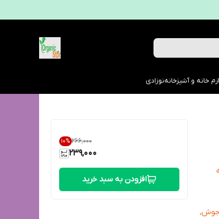
زم خانه و آشپزخانه
نوزادی
۲۶۶٬۰۰۰
10
%
239,000
افزودن به سبد خرید
 جوش,