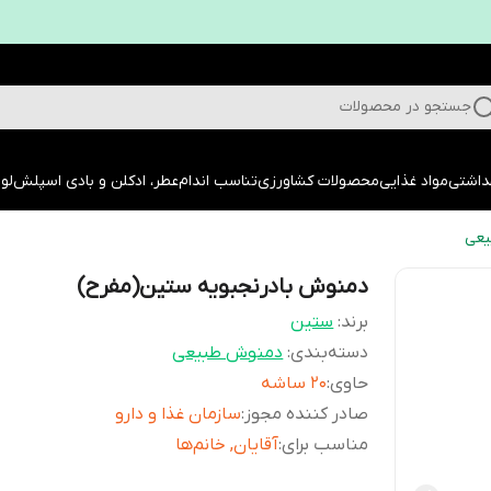
جستجو در محصولات
داشتی
مواد غذایی
محصولات کشاورزی
تناسب اندام
عطر، ادکلن و بادی اسپلش
لوا
عی
دمنوش بادرنجبویه ستین(مفرح)
برند:
ستین
دسته‌بندی
:
دمنوش طبیعی
حاوی
:
۲۰ ساشه
صادر کننده مجوز
:
سازمان غذا و دارو
مناسب برای
:
آقایان, خانم‌ها