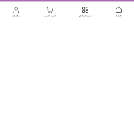
خانه
دسته‌بندی
سبد خرید
پروفایل
دسترسی سریع
تماس با ما
شکایات
درباره ما
قوانین و مقررات
سیاست حریم خصوصی
جهت پیگیری سفارشات خودتون در زمان قطعی نت بین المللی
روبیکا به این شماره پیام بدین