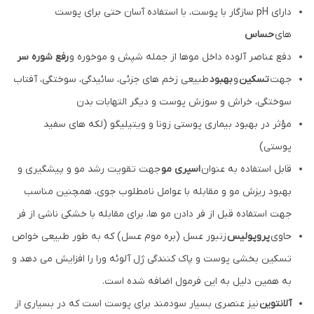
دارای pH سازگار با پوست، با استفاده آسان حتی برای پوست
های
حساس
دفع عناصر آلوده داخل موها از جمله شپش و موخوره و
رفع شوره سر
جهت
تسکین
و
بهبود
طبیعی زخم های جزئی، سائیدگی، سوختگی، آفتاب
سوختگی، خراش و سوزش پوست و دیگر التهابات بدن
مؤثر در بهبود بیماری پوستی زونا و ویتیلیگو (لکه های سفید
پوستی)
قابل استفاده به عنوان
اسپری مو
جهت تقویت رشد مو و پیشگیری و
بهبود ریزش مو و مقابله با عوامل نامطلوب جوی، همچنین مناسب
جهت استفاده قبل از فر دادن مو ها، برای مقابله با خشکی ناشی از فر
حاوی
پروپولیس
زنبور عسل (بره موم عسل) که به طور طبیعی خواص
تسکین بخشی پوست و پاک کنندگی ژل آلوئه ورا را افزایش می دهد و
به همین دلیل به این فرمول اضافه شده است.
آلانتوین
نیز عنصری بسیار سودمند برای پوست است که در بسیاری از