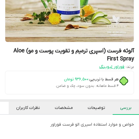
آلوئه فرست (اسپری ترمیم و تقویت پوست و مو) Aloe
First Spray
برند:
فوراور لیوینگ
هر قسط با ترب‌پی:
۹۳۶٬۵۰۰
تومان
۴ قسط ماهانه. بدون سود، چک و ضامن.
بررسی
توضیحات
مشخصات
نظرات کاربران
خواص و موارد استفاده اسپری الو فرست فوراور