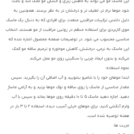
این ماسک مو می تواند به کاهش زبری و خشکی مو کمک کند و باعث
شود موها نرم تر، لطیف تر و درخشان تر به نظر برسند. همچنین به
دلیل داشتن ترکیبات مراقبتی متعدد، برای افرادی که به دنبال یک ماسک
موی کاربردی برای استفاده منظم در روتین مراقبت از مو هستند، انتخاب
مناسبی محسوب می شود. در توضیحات صفحه محصول اشاره شده که
این ماسک به نرمی، درخشش، کاهش موخوره و ترمیم ساقه مو کمک
می‌کند و بدون ایجاد چربی یا سنگینی روی مو عمل می‌کند.
نحوه استفاده:
ابتدا موهای خود را با شامپو بشویید و آب اضافی آن را بگیرید. سپس
مقدار مناسبی از ماسک را روی ساقه و نوک موها بزنید و به آرامی ماساژ
دهید. اجازه دهید ماسک 5 تا 10 دقیقه روی موها بماند و سپس با آب
ولرم آبکشی کنید. برای موهای خیلی آسیب دیده، استفاده 2 تا 3 بار در
هفته توصیه شده است.
مزیت ها: