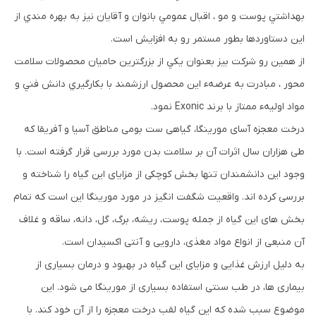
بهداشتي پوست و مو ، اقبال عمومي بانوان و آقايان نيز به بهره مندي از
اين دستاوردها بطور مستمر رو به افزايش است.
از همين رو شركت بيز بعنوان يكي از بزرگترين حاميان محصولات سلامت
محور ، مبادرت به عرضهء اين محصول ارزشمند با بكارگيري دانش فني و
مواد اوليهء ممتاز با برند Exonic نمود.
درخت معجزه آسای مورینگا، گیاهی ست بومی مناطق آسیا و آفریقا که
طی هزاران سال اثرات آن بر سلامت بدن مورد بررسی قرار گرفته است. با
وجود این دانشمندان تنها بخش کوچکی از مزایای این گیاه را شناخته و
بررسی کرده اند. واقعیت شگفت انگیز در مورد مورینگا این است که تمام
بخش های این گیاه از جمله پوست، ریشه، برگ، گل، دانه، ساقه و غلاف
آن منبعی از انواع مواد مغذی، دارویی و آنتی اکسیدان است.
به دلیل ارزش غذایی و مزایای این گیاه در بهبود و درمان بسیاری از
بیماری ها، در طب سنتی استفاده بسیاری از مورینگا می شود. این
موضوع سبب شده که این گیاه لقب درخت معجزه را از آن خود کند. با