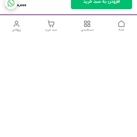
افزودن به سبد خرید
670,000
خانه
دسته‌بندی
سبد خرید
پروفایل
دسترسی سریع
تماس با ما
شکایات
درباره ما
قوانین و مقررات
سیاست حریم خصوصی
جهت پیگیری سفارشات خودتون در زمان قطعی نت بین المللی