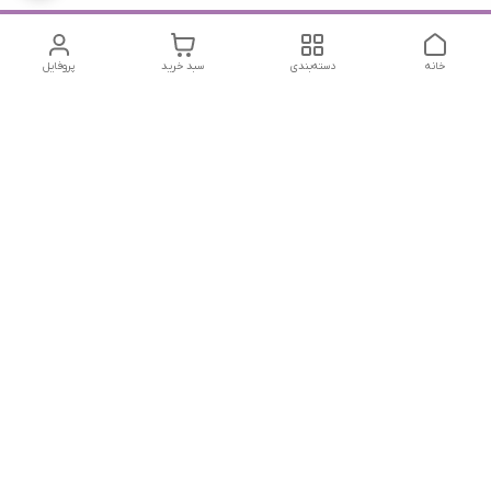
خانه
دسته‌بندی
سبد خرید
پروفایل
دسترسی سریع
تماس با ما
شکایات
درباره ما
قوانین و مقررات
سیاست حریم خصوصی
جهت پیگیری سفارشات خودتون در زمان قطعی نت بین المللی
روبیکا به این شماره پیام بدین