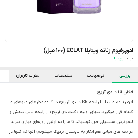
ادوپرفیوم زنانه ویتابلا ECLAT (۱۰۰ میل)
برند:
ویتابلا
بررسی
توضیحات
مشخصات
نظرات کاربران
ادکلن اکلت دی آرپج
ادوپرفیوم ویتابلا با رایحه «اکلت دی آرپج» در گروه عطرهای میوهای و
گلفام قرار میگیرد. نتهای اولیه «اکلت دی آرپج» از رایحه یاس بنفش و
لیموترش سیسیلی جان گرفتهاند تا ما را به اولین روزهای بهاری ببرند.
در نت های میانی هم انگار به تابستان نزدیک میشویم؛ آنجا که گلها در