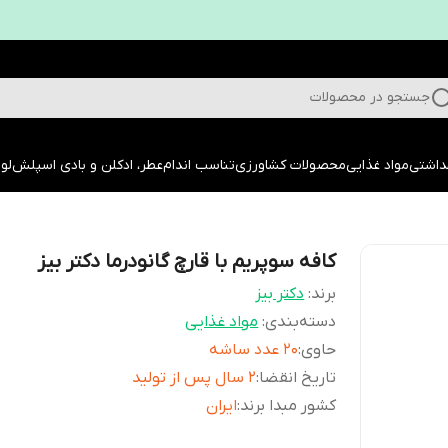
جستجو در محصولات
داشتی
مواد غذایی
محصولات کشاورزی
تناسب اندام
عطر، ادکلن و بادی اسپلش
لوا
کافه سوپریم با قارچ گانودرما دکتر بیز
برند:
دکتر بیز
دسته‌بندی
:
مواد غذایی
حاوی
:
20 عدد ساشه
تاریخ انقضا
:
2 سال پس از تولید
کشور مبدا برند
:
ایران