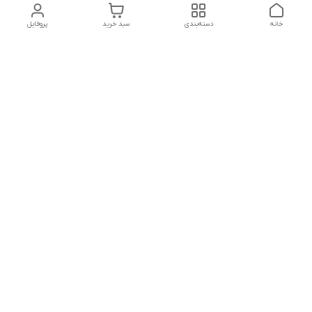
خانه
دسته‌بندی
سبد خرید
پروفایل
دسترسی سریع
تماس با ما
شکایات
درباره ما
قوانین و مقررات
سیاست حریم خصوصی
جهت پیگیری سفارشات خودتون در زمان قطعی نت بین المللی
روبیکا به این شماره پیام بدین
09379649445