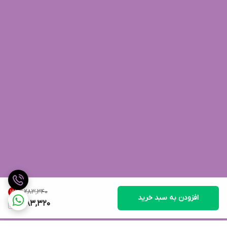
۱٬۲۸۳٬۳۴۰
15
%
افزودن به سبد خرید
1,083,320