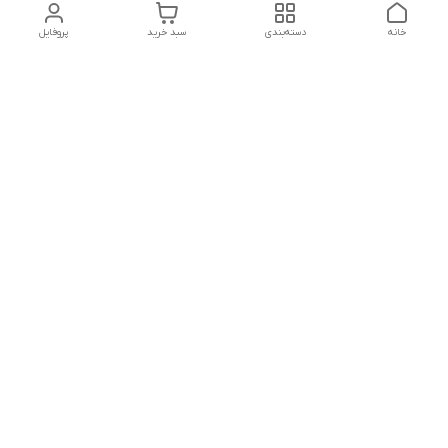
خانه
دسته‌بندی
سبد خرید
پروفایل
دسترسی سریع
تماس با ما
شکایات
درباره ما
قوانین و مقررات
سیاست حریم خصوصی
جهت پیگیری سفارشات خودتون در زمان قطعی نت بین المللی
روبیکا به این شماره پیام بدین
09379649445