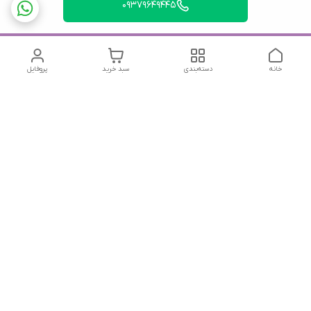
09379649445
خانه
دسته‌بندی
سبد خرید
پروفایل
دسترسی سریع
تماس با ما
شکایات
درباره ما
قوانین و مقررات
سیاست حریم خصوصی