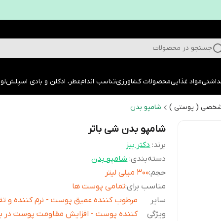
جستجو در محصولات
داشتی
مواد غذایی
محصولات کشاورزی
تناسب اندام
عطر، ادکلن و بادی اسپلش
لوا
شخصی ( پوستی )
شامپو بدن
شامپو بدن شی باتر
برند:
دکتر بیز
دسته‌بندی
:
شامپو بدن
حجم
:
300 میلی لیتر
مناسب برای
:
تمامی پوست ها
سایر
مرطوب کننده عمیق پوست - نرم کننده و ت
ویژگی
کننده پوست - افزایش مقاومت پوست در برا