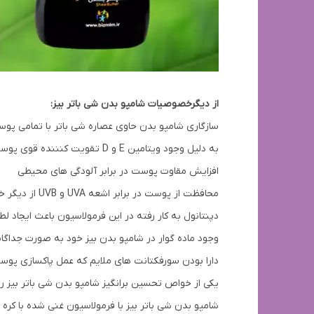
از دیگرخصوصیات شامپو بدن شی باتر بیز:
سازگاری شامپو بدن حاوی عصاره شی باتر با تمامی پوس
به دلیل وجود ویتامین E و D تقویت کنننده قوی پوست می باشد.
افزایش مقاوت پوست در برابر آلودگی های محیطی
محافظت از پوست در برابر اشعه UVA و UVB از دیگر خواص شامپو بدن شی باتر است.
دپنتانول به کار رفته در این فرمولاسیون باعث ایجاد 
وجود ماده گوار در شامپو بدن بیز خود به صورت جدا
دارا بودن سورفکتانت های ملایم که عمل پاکسازی پوست
یکی از خواص تحسین برانگیز شامپو بدن شی باتر بیز ر
شامپو بدن شی باتر بیز با فرمولاسیون غنی شده با کر