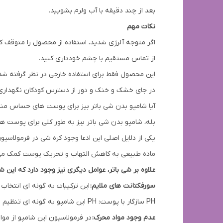
بعد از چند دقیقه با آب ولرم بشویید.
نکات مهم
اگر متوجه آلرژی شدید، استفاده از محصول را متوقف ک
از تماس مستقیم با چشم خودداری کنید.
این محصول فقط برای استفاده خارجی در نظر گرفته شد
در جای خشک و خنک و دور از دسترس کودکان نگهداری
آیا شامپو بدن شی باتر بیز برای پوست های حساس م
بله، شامپو بدن شی باتر بیز به طور کلی برای پوست
یکی از دلایل اصلی این ادعا وجود کره شی در فرمولا
ماده طبیعی به کاهش التهاب و تحریک پوست کمک می 
علاوه بر شی باتر، عوامل دیگری نیز وجود دارد که ای
سورفکتانت های ملایم:
این ترکیبات به گونه ای انتخا
PH سازگار با پوست: PH این شامپو به گونه ای تنظیم می شود که با PH طبیعی پوست سازگار بوده و از ایجاد حساسیت جلوگیری می کند.
عدم وجود مواد محرک:
در فرمولاسیون این شامپو از مو