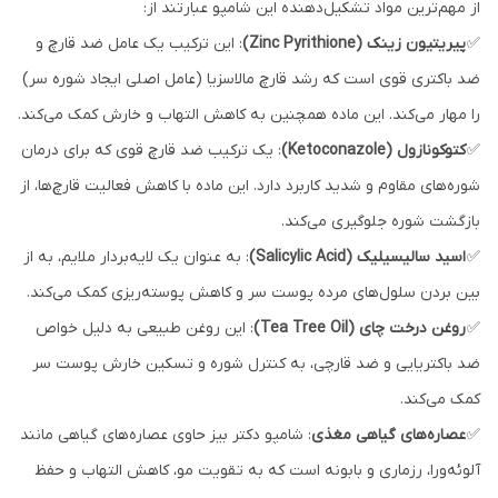
از مهم‌ترین مواد تشکیل‌دهنده این شامپو عبارتند از:
✅
پیریتیون زینک (Zinc Pyrithione)
: این ترکیب یک عامل ضد قارچ و
ضد باکتری قوی است که رشد قارچ مالاسزیا (عامل اصلی ایجاد شوره سر)
را مهار می‌کند. این ماده همچنین به کاهش التهاب و خارش کمک می‌کند.
✅
کتوکونازول (Ketoconazole)
: یک ترکیب ضد قارچ قوی که برای درمان
شوره‌های مقاوم و شدید کاربرد دارد. این ماده با کاهش فعالیت قارچ‌ها، از
بازگشت شوره جلوگیری می‌کند.
✅
اسید سالیسیلیک (Salicylic Acid)
: به عنوان یک لایه‌بردار ملایم، به از
بین بردن سلول‌های مرده پوست سر و کاهش پوسته‌ریزی کمک می‌کند.
✅
روغن درخت چای (Tea Tree Oil)
: این روغن طبیعی به دلیل خواص
ضد باکتریایی و ضد قارچی، به کنترل شوره و تسکین خارش پوست سر
کمک می‌کند.
✅
عصاره‌های گیاهی مغذی
: شامپو دکتر بیز حاوی عصاره‌های گیاهی مانند
آلوئه‌ورا، رزماری و بابونه است که به تقویت مو، کاهش التهاب و حفظ