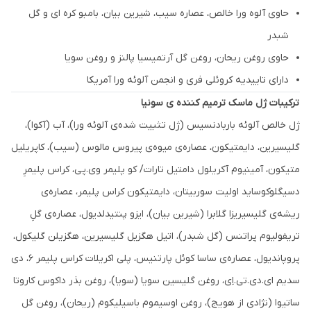
حاوی آلوه ورا خالص، عصاره سیب، شیرین بیان، بامبو کره ای و گل
شبدر
حاوی روغن ریحان، روغن گل آرتمیسیا پالنز و روغن سویا
دارای تاییدیه کروئلی فری و انجمن آلوئه ورا آمریکا
ترکیبات ژل ماسک ترمیم کننده ی سونیا
ژل خالص آلوئه باربادنسیس (ژل تثبیت شده‌ی آلوئه ورا)، آب (آکوا)،
گلیسیرین، دایمتیکون، عصاره‌ی میوه‌ی پیروس مالوس (سیب)، کاپریلیل
متیکون، آمینیوم آکریلول دامتیل تارات/ کو پلیمر وی.پی، کراس پلیمرِ
دسیگلوکوساید اولیت سوربیتان، دایمتیکون کراس پلیمر، عصاره‌ی
ریشه‌ی گلیسیریزا گلابرا (شیرین بیان)، ایزو پنتیدلدیول، عصاره‌ی گلِ
تریفولیوم پراتنس (گل شبدر)، اتیل هگزیل گلیسیرین، هگزیلن گلیکول،
پروپاندیول، عصاره‌ی ساسا کوئل پارتنیس، پلی اکریلات کراس پلیمر ۶، دی
سدیم ای.دی.تی.اِی، روغن گلیسین سویا (سویا)، روغن بذر داکوس کاروتا
ساتیوا (نژادی از هویج)، روغن اوسیموم باسیلیکوم (ریحان)، روغن گل