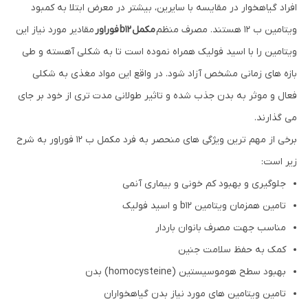
افراد گیاهخوار در مقایسه با سایرین، بیشتر در معرض ابتلا به کمبود
ویتامین ب 12 هستند. مصرف منظم
مکمل
b12
فوراور
مقادیر مورد نیاز این
ویتامین را با اسید فولیک همراه نموده است تا به شکلی آهسته و طی
بازه های زمانی مشخص آزاد شود. در واقع این مواد مغذی به شکلی
فعال و موثر به بدن جذب شده و تاثیر طولانی مدت تری از خود بر جای
می گذارند.
برخی از مهم ترین ویژگی های منحصر به فرد مکمل ب 12 فوراور به شرح
زیر است:
جلوگیری و بهبود کم خونی و بیماری آنمی
تامین همزمان ویتامین b12 و اسید فولیک
مناسب جهت مصرف بانوان باردار
کمک به حفظ سلامت جنین
بهبود سطح هوموسیستین (homocysteine) بدن
تامین ویتامین های مورد نیاز بدن گیاهخواران