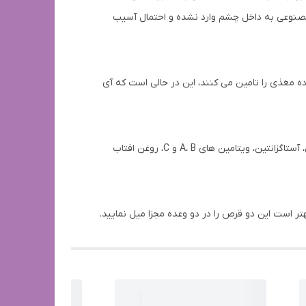
 مصنوعی به داخل چشم وارد نشده و احتمال آسیب
ه مغذی را تامین می کنند، این در حالی است که آی
زغال اخته، عصاره قره گیله یا بیل بری (Bill berry)، گل همیشه بهار، جلبک های ریز دریایی، لوتئین، مینرال های روی و مس، زاگزانتین، آستاگزانتین، ویتامین های A، B و C، روغن افتاب
هتر است این دو قرص را در دو وعده مجزا میل نمایید.