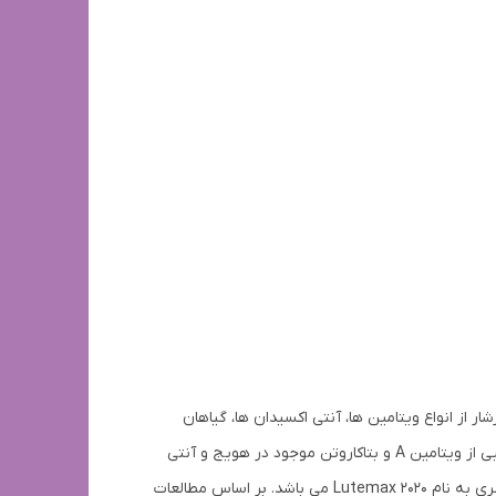
از انواع ویتامین ها، آنتی اکسیدان ها، گیاهان
مفید و مواد پیشرفته ای است که به سلامت چشم ها و تقویت بینایی کمک می کند. در واقع می توان گفت که این مکمل غذایی ترکیبی از ویتامین A و بتاکاروتن موجود در هویج و آنتی
اکسیدن های موجود در زغال اخته می باشد که به بهترین نحو ممکن از عملکرد چشم ها پشتیبانی می کند. آی ویژن فوراور حاوی عنصری به نام Lutemax 2020 می باشد. بر اساس مطالعات