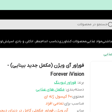
جستجو در محصولات
داشتی
مواد غذایی
محصولات کشاورزی
تناسب اندام
عطر، ادکلن و بادی اسپلش
لوا
ذایی
فوراور آی ویژن (مکمل جدید بینایی) -
Forever iVision
برند:
فوراور لیوینگ
دسته‌بندی
:
مکمل های غذایی
محتوی
:
60 کپسول ژله ای
مناسب برای
:
تمامی افراد
سایر
آی ویژن فوراور مکملی کامل در دنیای دیجی