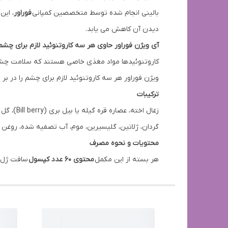
بالینی انجام شده توسط متخصصین کمپانی
فوراور
، این
دیدن آن کاهش می یابد.
آی ویژن فوراور حاوی هر سه کاروتنوئید لازم برای چشم
کاروتنوئیدها مواد مغذی خاصی هستند که سلامت چشم به
ویژن فوراور هر سه کاروتنوئید لازم برای چشم را در بر
ترکیبات
گردان، ژلاتین، گلیسیرین، موم، آب تصفیه شده، روغن ه
محتویات و نحوه مصرف
هر بسته از این مکمل
محتوی 60 عدد کپسول
سافت ژل می