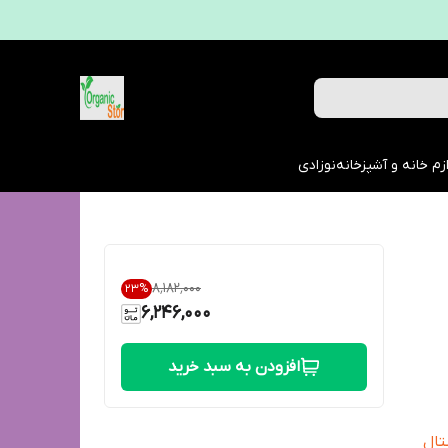
زم خانه و آشپزخانه
نوزادی
۸٬۱۸۲٬۰۰۰
23
%
6,246,000
افزودن به سبد خرید
تال