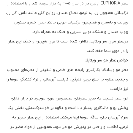
عطر EUPHORIA اولین بار در سال ۲۰۰۵ به بازار عرضه شد و با استفاده از
ترکیباتی همچون رز، به لیمو، نعناع هندی، روایح گلی مانند یاس، گل رز،
ویولت و یاسمن و همچنین ترکیبات چوبی مانند خس خس، صنوبر،
چوب صندل و مشک، بویی شیرین و خنک به همراه دارد.
در عطر موی سر ویتابلا ، تلاش شده است تا بوی شیرین و خنک این عطر
را در موی شما حفظ کند.
خواص عطر مو سر ویتابلا
عطر مو ویتابلا با بکارگیری رایحه های خاص و تلفیقی از عطرهای محبوب
و جدید، علاوه بر خلق بویی دلپذیر، قابلیت آبرسانی و نرم کنندگی موها را
نیز داراست.
این عطر نسبت به سایر عطرهای مخصوص موی موجود در بازار، دارای
پخش بو و ماندگاری بسیار بالا است و علاوه بر خوشبوکنندگی، نقش یک
سرم آبرسان برای ساقه موها ایفا می‌کند. استفاده از این عطر منجر به
نرمی، لطافت و راحتی در پذیرش مو می‌شود. همچنین از مواد مضر در