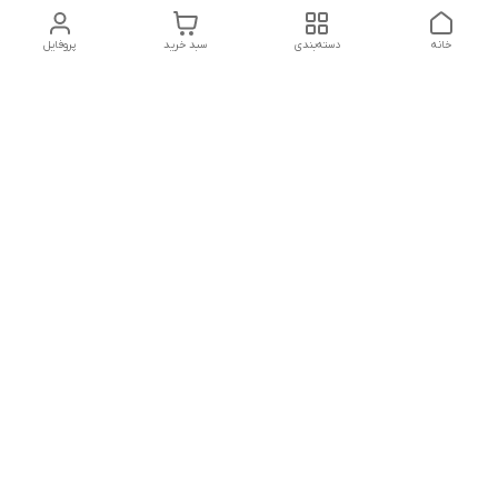
خانه
دسته‌بندی
سبد خرید
پروفایل
دسترسی سریع
تماس با ما
شکایات
درباره ما
قوانین و مقررات
سیاست حریم خصوصی
جهت پیگیری سفارشات خودتون در زمان قطعی نت بین المللی
روبیکا به این شماره پیام بدین
09379649445