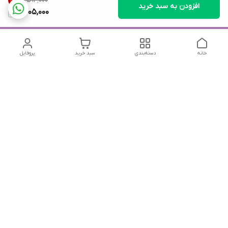
۲٬۵۹۴٬۰۰۰
14
%
افزودن به سبد خرید
2,205,000
خانه
دسته‌بندی
سبد خرید
پروفایل
دسترسی سریع
تماس با ما
شکایات
درباره ما
قوانین و مقررات
سیاست حریم خصوصی