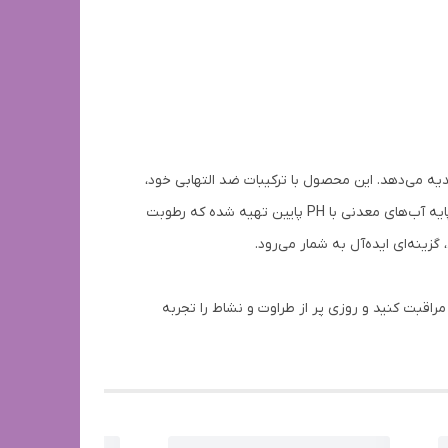
شما هدیه می‌دهد. این محصول با ترکیبات ضد التهابی خود،
به بهبود سلامت پوست کمک کرده و در کاهش بوی نامطبوع تعریق نیز مؤثر است. فرمولاسیون خاص بادی اسپلش لاکچری کوین بر پایه آب‌های معدنی با PH پایین تهیه شده که رطوبت
ینه‌ای ایده‌آل به شمار می‌رود.
تید، بادی اسپلش Versay انتخابی عالی است. از پوست خود مراقبت کنید و روزی پر از طراوت و نشاط را تجربه