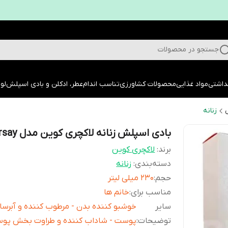
جستجو در محصولات
داشتی
مواد غذایی
محصولات کشاورزی
تناسب اندام
عطر، ادکلن و بادی اسپلش
لوا
زنانه
بادی اسپلش زنانه لاکچری کوین مدل Versay
برند:
لاکچری کوین
دسته‌بندی
:
زنانه
حجم
:
230 میلی لیتر
مناسب برای
:
خانم ها
سایر
خوشبو کننده بدن - مرطوب کننده و آبرسا
توضیحات
:
پوست - شاداب کننده و طراوت بخش پوس