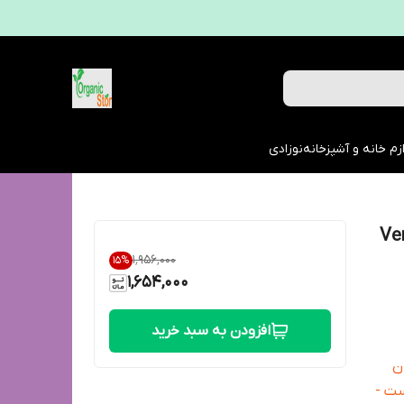
زم خانه و آشپزخانه
نوزادی
۱٬۹۵۶٬۰۰۰
15
%
1,654,000
افزودن به سبد خرید
ن
ت -