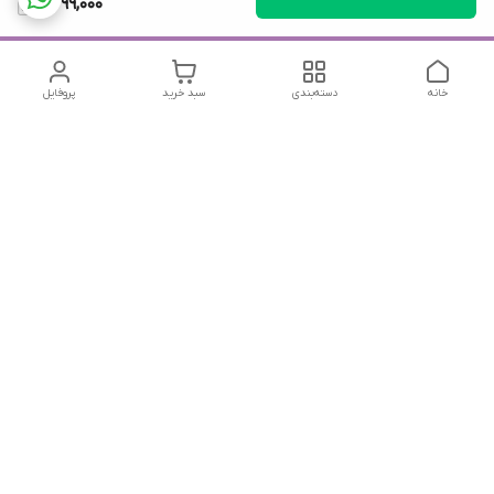
2,699,000
خانه
دسته‌بندی
سبد خرید
پروفایل
دسترسی سریع
تماس با ما
شکایات
درباره ما
قوانین و مقررات
سیاست حریم خصوصی
جهت پیگیری سفارشات خودتون در زمان قطعی نت بین المللی