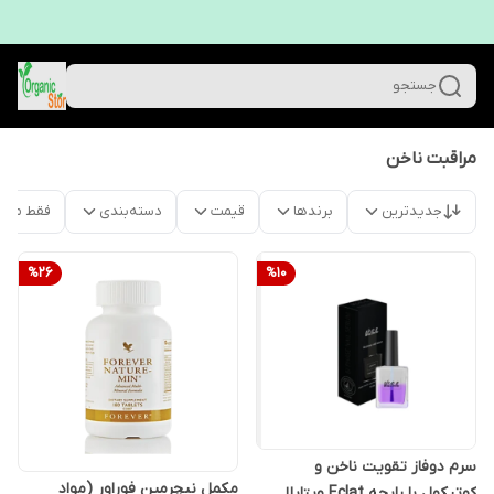
جستجو
مراقبت ناخن
جدیدترین
برندها
قیمت
دسته‌بندی
فقط محص
%
26
%
10
سرم دوفاز تقویت ناخن و
مکمل نیچرمین فوراور (مواد
کوتیکول با رایحه Eclat ویتابلا