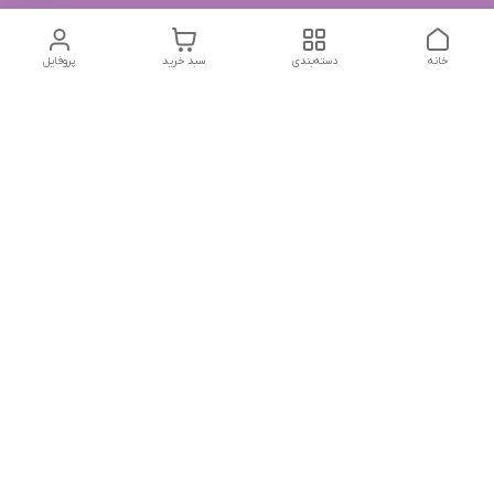
خانه
دسته‌بندی
سبد خرید
پروفایل
دسترسی سریع
تماس با ما
شکایات
درباره ما
قوانین و مقررات
سیاست حریم خصوصی
جهت پیگیری سفارشات خودتون در زمان قطعی نت بین المللی
روبیکا به این شماره پیام بدین