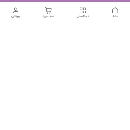
خانه
دسته‌بندی
سبد خرید
پروفایل
دسترسی سریع
تماس با ما
شکایات
درباره ما
قوانین و مقررات
سیاست حریم خصوصی
جهت پیگیری سفارشات خودتون در زمان قطعی نت بین المللی
روبیکا به این شماره پیام بدین