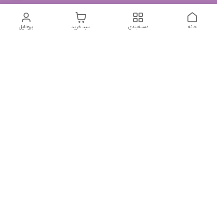
خانه
دسته‌بندی
سبد خرید
پروفایل
دسترسی سریع
تماس با ما
شکایات
درباره ما
قوانین و مقررات
سیاست حریم خصوصی
جهت پیگیری سفارشات خودتون در زمان قطعی نت بین المللی
روبیکا به این شماره پیام بدین