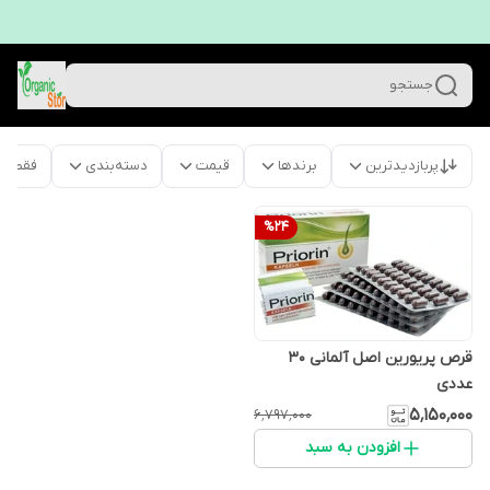
جستجو
پربازدیدترین
برندها
قیمت
دسته‌بندی
فقط م
%
24
قرص پریورین اصل آلمانی 30
عددی
۵٬۱۵۰٬۰۰۰
۶٬۷۹۷٬۰۰۰
افزودن به سبد