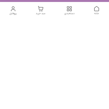
خانه
دسته‌بندی
سبد خرید
پروفایل
دسترسی سریع
تماس با ما
شکایات
درباره ما
قوانین و مقررات
سیاست حریم خصوصی
جهت پیگیری سفارشات خودتون در زمان قطعی نت بین المللی
روبیکا به این شماره پیام بدین