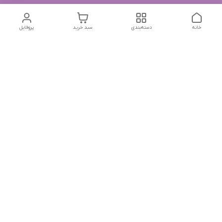
خانه
دسته‌بندی
سبد خرید
پروفایل
دسترسی سریع
تماس با ما
شکایات
درباره ما
قوانین و مقررات
سیاست حریم خصوصی
جهت پیگیری سفارشات خودتون در زمان قطعی نت بین المللی
روبیکا به این شماره پیام بدین